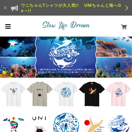
ウニちゃんTシャツが大人気!! UNIちゃんと海へG
o～!!