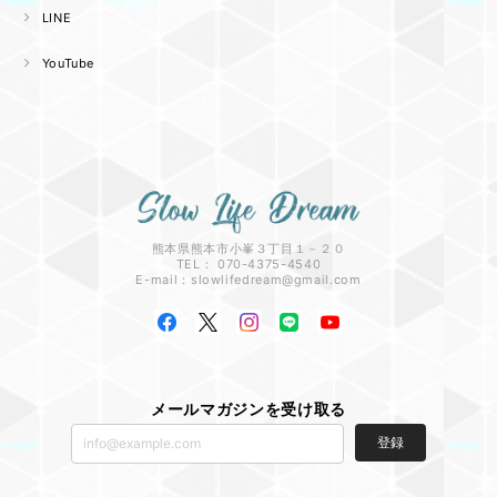
LINE
YouTube
熊本県熊本市小峯３丁目１－２０
TEL： 070-4375-4540
E-mail：
slowlifedream@gmail.com
メールマガジンを受け取る
登録