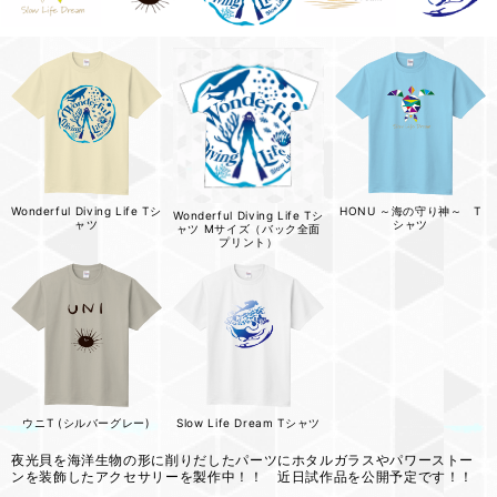
Wonderful Diving Life Tシ
HONU ～海の守り神～ T
Wonderful Diving Life Tシ
ャツ
シャツ
ャツ Mサイズ（バック全面
プリント）
ウニT (シルバーグレー)
Slow Life Dream Tシャツ
夜光貝を海洋生物の形に削りだしたパーツにホタルガラスやパワーストー
ンを装飾したアクセサリーを製作中！！ 近日試作品を公開予定です！！