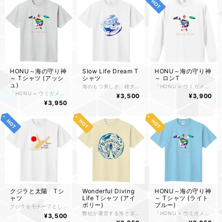
HONU～海の守り神
Slow Life Dream T
HONU～海の守り神
～ Tシャツ (アッシ
シャツ
～ ロンT
ュ)
海のもつ美しさ、雄大さ、アクティブな楽しさをイメージしてデザインされたTシャツです。 全体的に水しぶきをイメージして"Slow Life Dream"の文字に変形が加えられており、Dreamの「m」の部分はダイバーが「最高！」などの意味を込めてアロハのハンドサインをするというところから、そのハンドサインをイメージしてあります。 カラー構成は、ただ単純にグラデーションをかけるだけでなく上から下に行くほど深い色になっていくようにし上の方は太陽の光が煌めいている様をイメージして着色されています。 また、ハワイアンジュエリーなどにおいて「みると幸運になれる、強運のお守り」という意味を持つホエールテイルをモチーフに取り入れています。
「HONU = ウミガメ」をモチーフにデザインされたロンTです。 HONUがモチーフになっている理由は、海を泳ぐ姿がゆったりとしていて美しく"Slow Life"という弊社の根底となるコンセプトを表す語感を意識しています。 HONUはハワイの呼び方で、ハワイではウミガメが幸せを運ぶ海の守り神とされています。そこでダイビングを通して「幸せをつかむ」また「海上安全」への想いを込めたデザインとなっています。 「遊び心」を意識し、三角形という単純なパーツでHONUを表現し多彩なカラーを用い「子供のような無邪気さ・好奇心」などのワクワクしたイメージのデザインとなっています。 それに加え、大人の方にも気に入って頂けるように「高級感」を出すイラストと融合してゴールドを基調にデザインをまとめあげ、「大人の遊び心」をも表現したものとなっていると思います。
「HONU = ウミガメ」をモチーフにデザインされたTシャツです。 HONUがモチーフになっている理由は、海を泳ぐ姿がゆったりとしていて美しく"Slow Life"という弊社の根底となるコンセプトを表す語感を意識しています。 HONUはハワイの呼び方で、ハワイではウミガメが幸せを運ぶ海の守り神とされています。そこでダイビングを通して「幸せをつかむ」また「海上安全」への想いを込めたデザインとなっています。 「遊び心」を意識し、三角形という単純なパーツでHONUを表現し多彩なカラーを用い「子供のような無邪気さ・好奇心」などのワクワクしたイメージのデザインとなっています。 それに加え、大人の方にも気に入って頂けるように「高級感」を出すイラストと融合してゴールドを基調にデザインをまとめあげ、「大人の遊び心」をも表現したものとなっていると思います。
¥3,500
¥3,900
¥3,950
クジラと太陽 Tシ
Wonderful Diving
HONU～海の守り神
ャツ
Life Tシャツ (アイ
～ Tシャツ (ライト
ボリー)
ブルー)
クジラをモチーフとし「海の雄大さ」をイメージしたロゴをあしらえたTシャツです。 「生命力・エネルギー」の象徴である太陽が強烈なインパクトで自然の雄大さが引き立つデザインとなっています。
弊社が運営する海とダイビングをテーマにしたブログのロゴを入れたデザインTシャツです。 海の雄大さ、美しさ、生物の躍動感、海中世界に浮かぶダイバーが射し込む太陽の光に照らされてこちらを向いて「楽しいよ！ おいで！ 一緒に泳ごうよ！」を誘ってくれている様です。
「HONU = ウミガメ」をモチーフにデザインされたTシャツです。 HONUがモチーフになっている理由は、海を泳ぐ姿がゆったりとしていて美しく"Slow Life"という弊社の根底となるコンセプトを表す語感を意識しています。 HONUはハワイの呼び方で、ハワイではウミガメが幸せを運ぶ海の守り神とされています。そこでダイビングを通して「幸せをつかむ」また「海上安全」への想いを込めたデザインとなっています。 「遊び心」を意識し、三角形という単純なパーツでHONUを表現し多彩なカラーを用い「子供のような無邪気さ・好奇心」などのワクワクしたイメージのデザインとなっています。 それに加え、大人の方にも気に入って頂けるように「高級感」を出すイラストと融合してゴールドを基調にデザインをまとめあげ、「大人の遊び心」をも表現したものとなっていると思います。
¥3,500