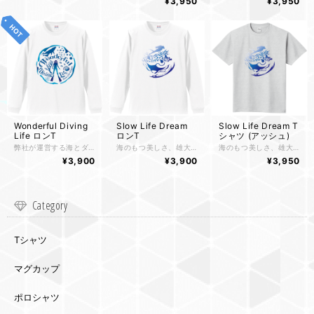
¥3,950
¥3,950
Wonderful Diving
Slow Life Dream
Slow Life Dream T
Life ロンT
ロンT
シャツ (アッシュ)
弊社が運営する海とダイビングをテーマにしたブログのロゴを入れたデザインTシャツです。 海の雄大さ、美しさ、生物の躍動感、海中世界に浮かぶダイバーが射し込む太陽の光に照らされてこちらを向いて「楽しいよ！ おいで！ 一緒に泳ごうよ！」を誘ってくれている様です。
海のもつ美しさ、雄大さ、アクティブな楽しさをイメージしてデザインされたロンTです。 全体的に水しぶきをイメージして"Slow Life Dream"の文字に変形が加えられており、Dreamの「m」の部分はダイバーが「最高！」などの意味を込めてアロハのハンドサインをするというところから、そのハンドサインをイメージしてあります。 カラー構成は、ただ単純にグラデーションをかけるだけでなく上から下に行くほど深い色になっていくようにし上の方は太陽の光が煌めいている様をイメージして着色されています。 また、ハワイアンジュエリーなどにおいて「みると幸運になれる、強運のお守り」という意味を持つホエールテイルをモチーフに取り入れ「海のそばにいれば、きっといいことがあるに違いない」という言葉とリンクしています。
海のもつ美しさ、雄大さ、アクティブな楽しさをイメージしてデザインされたTシャツです。 全体的に水しぶきをイメージして"Slow Life Dream"の文字に変形が加えられており、Dreamの「m」の部分はダイバーが「最高！」などの意味を込めてアロハのハンドサインをするというところから、そのハンドサインをイメージしてあります。 カラー構成は、ただ単純にグラデーションをかけるだけでなく上から下に行くほど深い色になっていくようにし上の方は太陽の光が煌めいている様をイメージして着色されています。 また、ハワイアンジュエリーなどにおいて「みると幸運になれる、強運のお守り」という意味を持つホエールテイルをモチーフに取り入れています。
¥3,900
¥3,900
¥3,950
Category
Tシャツ
マグカップ
ポロシャツ