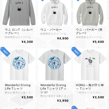
ウニ ロンT（シルバ
ウニ・パーカー
ウニ・パーカー (杢
ーグレー）
グレー)
経験豊富なダイバーなら一度は刺されたことのある皆の嫌われ者「ガンガゼウニ」をイメージしてデザインしました。 実物は愛せなくてもウニ・パーカーは可愛がってあげて下さい。
経験豊富なダイバーなら一度は刺されたことのある皆の嫌われ者「ガンガゼウニ」をイメージしてデザインしました。 実物は愛せなくてもロングTシャツは可愛がってあげて下さい。
経験豊富なダイバーなら一度は刺されたことのある皆の嫌われ者「ガンガゼウニ」をイメージしてデザインしました。 実物は愛せなくてもウニ・パーカーは可愛がってあげて下さい。
¥4,900
¥4,300
¥5,600
Wonderful Diving
Wonderful Diving
HONU～海の守り神
Life Tシャツ
Life Tシャツ (アッ
～ Tシャツ
シュ)
弊社が運営する海とダイビングをテーマにしたブログのロゴを入れたデザインTシャツです。 海の雄大さ、美しさ、生物の躍動感、海中世界に浮かぶダイバーが射し込む太陽の光に照らされてこちらを向いて「楽しいよ！ おいで！ 一緒に泳ごうよ！」を誘ってくれている様です。
「HONU = ウミガメ」をモチーフにデザインされたTシャツです。 HONUがモチーフになっている理由は、海を泳ぐ姿がゆったりとしていて美しく"Slow Life"という弊社の根底となるコンセプトを表す語感を意識しています。 HONUはハワイの呼び方で、ハワイではウミガメが幸せを運ぶ海の守り神とされています。そこでダイビングを通して「幸せをつかむ」また「海上安全」への想いを込めたデザインとなっています。 「遊び心」を意識し、三角形という単純なパーツでHONUを表現し多彩なカラーを用い「子供のような無邪気さ・好奇心」などのワクワクしたイメージのデザインとなっています。 それに加え、大人の方にも気に入って頂けるように「高級感」を出すイラストと融合してゴールドを基調にデザインをまとめあげ、「大人の遊び心」をも表現したものとなっていると思います。
弊社が運営する海とダイビングをテーマにしたブログのロゴを入れたデザインTシャツです。 海の雄大さ、美しさ、生物の躍動感、海中世界に浮かぶダイバーが射し込む太陽の光に照らされてこちらを向いて「楽しいよ！ おいで！ 一緒に泳ごうよ！」を誘ってくれている様です。
¥3,500
¥3,500
¥3,950