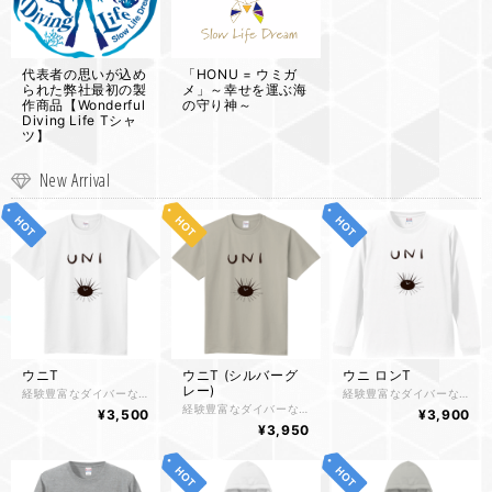
代表者の思いが込め
「HONU = ウミガ
られた弊社最初の製
メ」～幸せを運ぶ海
作商品【Wonderful
の守り神～
Diving Life Tシャ
ツ】
New Arrival
ウニT
ウニT (シルバーグ
ウニ ロンT
レー)
経験豊富なダイバーなら一度は刺されたことのある皆の嫌われ者「ガンガゼウニ」をイメージしてデザインしました。 実物は愛せなくてもTシャツは可愛がってあげて下さい。
経験豊富なダイバーなら一度は刺されたことのある皆の嫌われ者「ガンガゼウニ」をイメージしてデザインしました。 実物は愛せなくてもロングTシャツは可愛がってあげて下さい。
経験豊富なダイバーなら一度は刺されたことのある皆の嫌われ者「ガンガゼウニ」をイメージしてデザインしました。 実物は愛せなくてもTシャツは可愛がってあげて下さい。
¥3,500
¥3,900
¥3,950